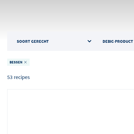
Bekijk alle producten
Bekijk alle recepten
Bekijk alle artikelen
SOORT GERECHT
DEBIC-PRODUCT
BESSEN
53 recipes