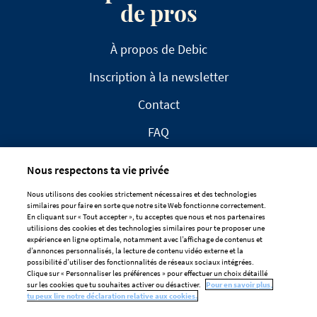
de pros
À propos de Debic
Inscription à la newsletter
Contact
FAQ
Nous respectons ta vie privée
Nous utilisons des cookies strictement nécessaires et des technologies
similaires pour faire en sorte que notre site Web fonctionne correctement.
En cliquant sur « Tout accepter », tu acceptes que nous et nos partenaires
CLAUSE DE NON-RESPONSABILITÉ
utilisions des cookies et des technologies similaires pour te proposer une
expérience en ligne optimale, notamment avec l’affichage de contenus et
DÉCLARATION DE CONFIDENTIALITÉ
d’annonces personnalisés, la lecture de contenu vidéo externe et la
POLITIQUE EN MATIÈRE DE COOKIES
possibilité d’utiliser des fonctionnalités de réseaux sociaux intégrées.
Clique sur « Personnaliser les préférences » pour effectuer un choix détaillé
Préférences De Cookies
sur les cookies que tu souhaites activer ou désactiver.
Pour en savoir plus,
tu peux lire notre déclaration relative aux cookies.