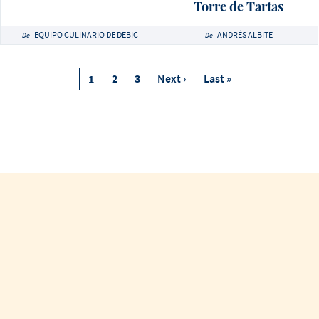
Torre de Tartas
EQUIPO CULINARIO DE DEBIC
ANDRÉS ALBITE
De
De
Pagination
Página
2
Página
3
Next
Next ›
Last
Last »
Current
1
Page
Page
Page