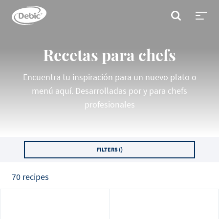
Skip
to
BUSCAR
main
Toggl
content
menu
Recetas para chefs
Encuentra tu inspiración para un nuevo plato o
menú aquí. Desarrolladas por y para chefs
profesionales
FILTERS (
)
70 recipes