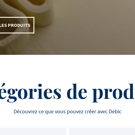
à la crème de mouta
heureux de nous aider à r
accompagnés d'épinards
histoire.
pommes paille
LES PRODUITS
égories de prod
Découvrez ce que vous pouvez créer avec Debic