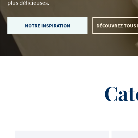
plus délicieuses.
NOTRE INSPIRATION
DÉCOUVREZ TOUS 
Voir tous les produits
Regardez toutes les recettes
Lire toutes les articles
Cat