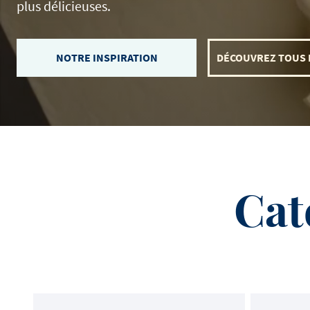
plus délicieuses.
NOTRE INSPIRATION
DÉCOUVREZ TOUS 
Voir tous les produits
Regardez toutes les recettes
Lire toutes les articles
Cat