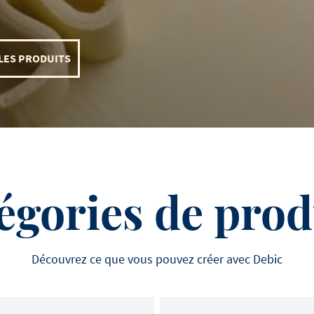
à la crème de mouta
heureux de nous aider à r
accompagnés d'épinards
histoire.
pommes paille
LES PRODUITS
égories de prod
Découvrez ce que vous pouvez créer avec Debic