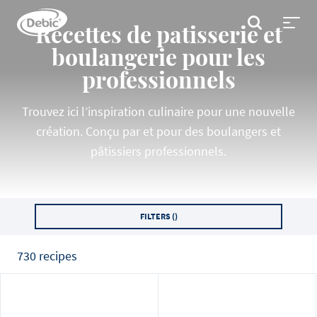
Skip
to
RECHERCHER
Recettes de patisserie et
main
Toggl
content
menu
boulangerie pour les
professionnels
Trouvez ici l’inspiration culinaire pour une nouvelle
création. Conçu par et pour des boulangers et
pâtissiers professionnels.
FILTERS (
)
730 recipes