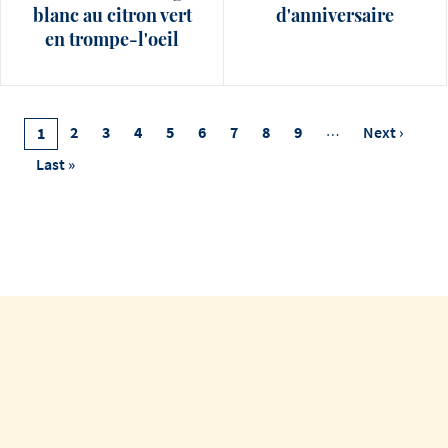
blanc au citron​ vert
d'anniversaire
en trompe-l'oeil
Pagination
Page
2
Page
3
Page
4
Page
5
Page
6
Page
7
Page
8
Page
9
…
Next
Next ›
Current
1
Page
Page
Last
Last »
Page