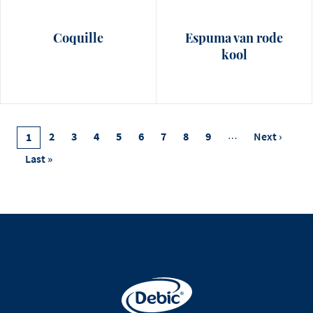
Coquille
Espuma van rode
kool
Pagination
Page
2
Page
3
Page
4
Page
5
Page
6
Page
7
Page
8
Page
9
…
Next
Next ›
Current
1
Page
Page
Last
Last »
Page