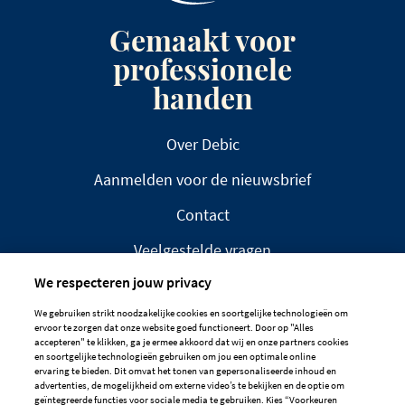
Gemaakt voor
professionele
handen
Over Debic
Aanmelden voor de nieuwsbrief
Contact
Veelgestelde vragen
We respecteren jouw privacy
We gebruiken strikt noodzakelijke cookies en soortgelijke technologieën om
ervoor te zorgen dat onze website goed functioneert. Door op "Alles
accepteren" te klikken, ga je ermee akkoord dat wij en onze partners cookies
en soortgelijke technologieën gebruiken om jou een optimale online
DISCLAIMER
PRIVACYBELEID
ervaring te bieden. Dit omvat het tonen van gepersonaliseerde inhoud en
advertenties, de mogelijkheid om externe video’s te bekijken en de optie om
COOKIEBELEID
geïntegreerde functies voor sociale media te gebruiken. Kies “Voorkeuren