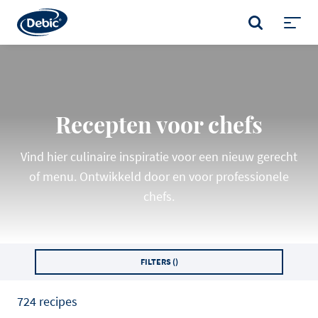
Skip
to
ZOEKEN
main
Toggl
content
menu
Recepten voor chefs
Vind hier culinaire inspiratie voor een nieuw gerecht
of menu. Ontwikkeld door en voor professionele
chefs.
FILTERS (
)
724 recipes