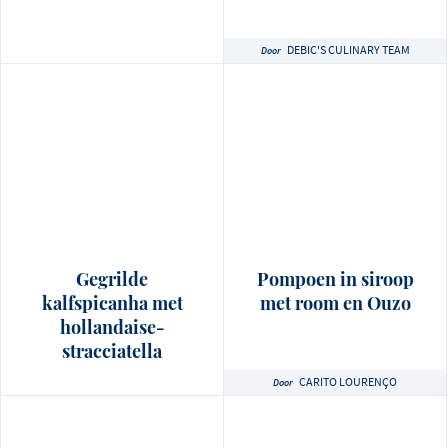
DEBIC'S CULINARY TEAM
Door
Gegrilde
Pompoen in siroop
kalfspicanha met
met room en Ouzo
hollandaise-
stracciatella
CARITO LOURENÇO
Door