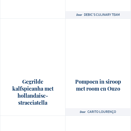
DEBIC'S CULINARY TEAM
Door
Gegrilde
Pompoen in siroop
kalfspicanha met
met room en Ouzo
hollandaise-
stracciatella
CARITO LOURENÇO
Door