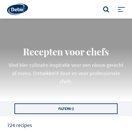
Skip
to
ZOEKEN
main
Toggl
content
menu
Recepten voor chefs
Vind hier culinaire inspiratie voor een nieuw gerecht
of menu. Ontwikkeld door en voor professionele
chefs.
FILTERS (
)
724 recipes