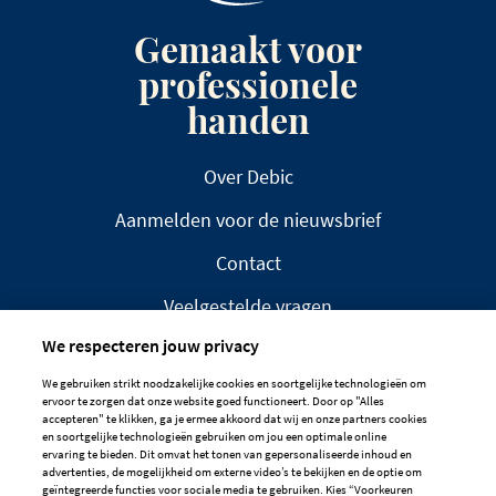
Gemaakt voor
professionele
handen
Over Debic
Aanmelden voor de nieuwsbrief
Contact
Veelgestelde vragen
We respecteren jouw privacy
We gebruiken strikt noodzakelijke cookies en soortgelijke technologieën om
ervoor te zorgen dat onze website goed functioneert. Door op "Alles
accepteren" te klikken, ga je ermee akkoord dat wij en onze partners cookies
en soortgelijke technologieën gebruiken om jou een optimale online
DISCLAIMER
PRIVACYBELEID
ervaring te bieden. Dit omvat het tonen van gepersonaliseerde inhoud en
advertenties, de mogelijkheid om externe video’s te bekijken en de optie om
COOKIEBELEID
geïntegreerde functies voor sociale media te gebruiken. Kies “Voorkeuren