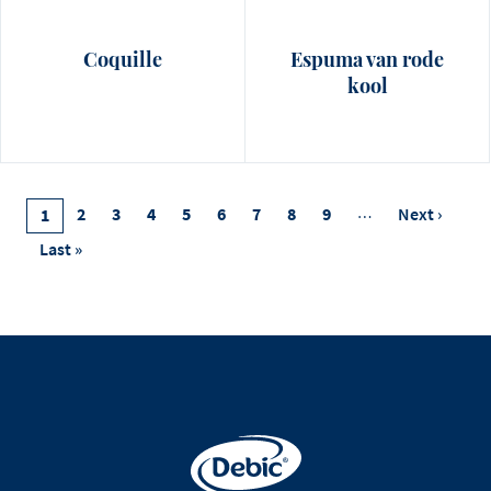
Coquille
Espuma van rode
kool
Pagination
Page
2
Page
3
Page
4
Page
5
Page
6
Page
7
Page
8
Page
9
…
Next
Next ›
Current
1
Page
Page
Last
Last »
Page